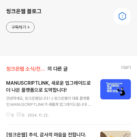
씽크온웹 블로그
구독하기
더보기
씽크온웹 소식/전체공지
의 다른 글
MANUSCRIPTLINK, 새로운 업그레이드로
더 나은 플랫폼으로 도약합니다!
글 내용
안녕하세요, 씽크온웹입니다 ! :) 씽크온웹의 대표 플랫폼
인 MANUSCRIPTLINK가 새롭게 업그레이드됩니다! 그
동안 수많은 사용자분들께서 학술 출판과 연구 지원을 위
0
0
2024. 11. 22.
해 사용해 주신 MANUSCRIPTLINK는 이번 업그레이드
를 통해 더 빠르고 편리하며 강력한 플랫폼으로 거듭날 예
정입니다. 이번 업그레이드의 핵심은 사용자 경험(UX)의
[씽크온웹] 추석, 감사의 마음을 전합니다.
혁신과 기능의 확장입니다. 보다 직관적인 인터페이스와