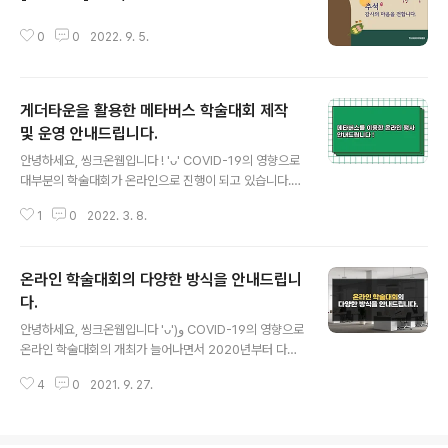
글 내용
새로운 도구와 기술을 통해 데이터의 안전성과 작업의 효
율성을 한층 강화할 것입니다. 특히, 학회 요구 사항을 충족
0
0
2022. 9. 5.
할 수 있도록 맞춤형 기능을 추가하고, 글로벌 학술 커뮤니
티와의 연결성을 강화하여 MANUSCRIPTLINK를 세계
적인 학술 플랫폼으로 발전시킬 계획입니다. 씽크온웹은
게더타운을 활용한 메타버스 학술대회 제작
이번 업그레이드를 통해 연구자, 학회..
및 운영 안내드립니다.
글 내용
안녕하세요, 씽크온웹입니다 ! 'ᴗ' COVID-19의 영향으로
대부분의 학술대회가 온라인으로 진행이 되고 있습니다.
기존의 줌, 유튜브와 같은 중계형의 온라인 학술대회보다
1
0
2022. 3. 8.
좀 더 현장감을 높이고, 쌍방향 소통을 더욱 원활하게 하기
위해 온라인 행사를 메타버스로 제작하여 여러 학회와 함
께 진행중에 있습니다. 현재 사용중인 메타버스 플랫폼은
온라인 학술대회의 다양한 방식을 안내드립니
게더타운이며, 통신학회 학술대회 포스터 세션, 숭실대학
교 학과 오리엔테이션 등 게더타운을 사용하여 행사를 진
다.
글 내용
행하였습니다. 단순히 게더타운 자체의 아이콘이나 배경,
안녕하세요, 씽크온웹입니다 'ᴗ')و COVID-19의 영향으로
맵 등을 사용하는 것이 아닌 다수의 온라인 학술대회 경험
온라인 학술대회의 개최가 늘어나면서 2020년부터 다수
을 바탕으로 직접 맵을 구상하여 디자인하고 제작부터 운
의 온라인 학술대회를 진행해 왔습니다. 온라인 학술대회
영까지 도와드리고 있습니다 ! 실제 행사 사례는 고객사 소
4
0
2021. 9. 27.
는 학회의 특성 및 요구에 맞게 조금씩 다르게 운영이 되어
식의 다음 글을 확인해주세요 ! 1. 한국..
왔습니다. 그중 씽크온웹에서 진행해온 대표적인 4가지의
온라인 학술대회 방식을 안내드리려고 합니다. 1. 홈페이지