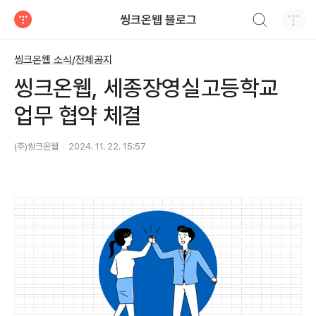
검색하기
씽크온웹 블로그
티스토리
씽크온웹 소식/전체공지
씽크온웹, 세종장영실고등학교
업무 협약 체결
(주)씽크온웹
2024. 11. 22. 15:57