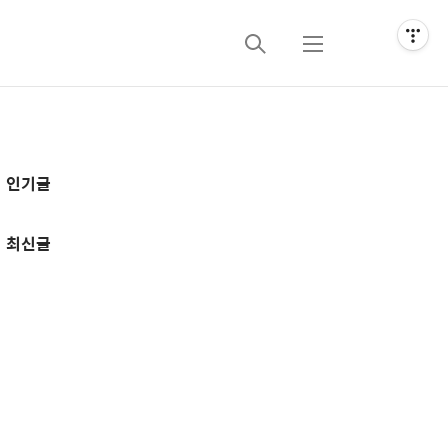
검
메
색
뉴
추
인기글
가
정
최신글
보