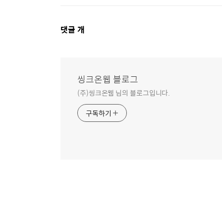
댓
댓글
개
글
영
역
씽크온웹 블로그
(주)씽크온웹 님의 블로그입니다.
구독하기