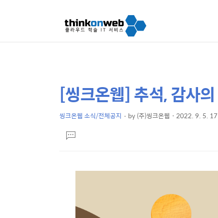
[씽크온웹] 추석, 감사의
상
본
문
세
제
씽크온웹 소식/전체공지
by
(주)씽크온웹
2022. 9. 5. 1
컨
본
목
텐
댓
문
글
츠
달
기