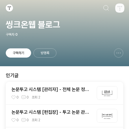
검색하기
티스토리
씽크온웹 블로그
구독자
0
구독하기
방명록
신고하기 레이어
열기
인기글
논문투고 시스템 [관리자] - 전체 논문 정보
보기(Manuscript Information Overvie
0
0
조회
2
w)
논문투고 시스템 [편집장] - 투고 논문 관리(
Manuscripts Management)
0
0
조회
2