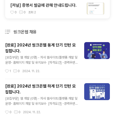
[저널] 증명서 발급에 관해 안내드립니다.
0
0
조회
2
씽크온웹 채용
분류 전체보기
주요 글 목록
[완료] 2024년 씽크온웹 동계 단기 인턴 모
집합니다.
글 내용
[모집부문] 웹 개발 (0명) - 자사 웹사이트/플랫폼 개발 및
운영- 홈페이지 개발 및 유지보수 [자격요건] -경력무관
(관련학과 출신자 우대)- 4년제 대학이상 졸업자 또는 졸
작성시간
1
0
2024. 11. 22.
업 예정자- 프로그래밍 언어(Python, C/C++, Java 등)
중 1개 이상 사용 가능 [우대사항] - Java기반 웹 프로그
램 경험 보유자- CCS/HTML5/Ajax/XML/Query/Rea
[완료] 2024년 씽크온웹 하계 단기 인턴 모
ct 등 웹 개발 관련 최신 기술 보유자- 관련학과 졸업자- 관
집합니다.
련 교육과정 이수자- 소통에 능하고 열정을 가진 인재 [근
글 내용
무조건] - 정규직- 근무시간 : (오전) 9시 00분~(오후) 6
[모집부문] 웹 개발 (0명) - 자사 웹사이트/플랫폼 개발 및
시 00분- 휴게시간 : (오후) 12시00분~(오후) 01시00
운영- 홈페이지 개발 및 유지보수 [자격요건] -경력무관
분- 근무형태 : 주5일 근무- 급여 : 협의- 사회보험 : 국민
(관련학과 출신자 우대)- 4년제 대학이상 졸업자 또는 졸
작성시간
0
0
2024. 11. 22.
연금, 고용보..
업 예정자- 프로그래밍 언어(Python, C/C++, Java 등)