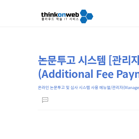
논문투고 시스템 [관리자]
상
본
문
세
(Additional Fee Pa
제
컨
목
텐
온라인 논문투고 및 심사 시스템 사용 메뉴얼/관리자(Manager
본
츠
댓
문
글
달
기