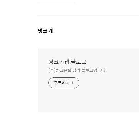
댓
댓글
개
글
영
역
씽크온웹 블로그
(주)씽크온웹 님의 블로그입니다.
구독하기