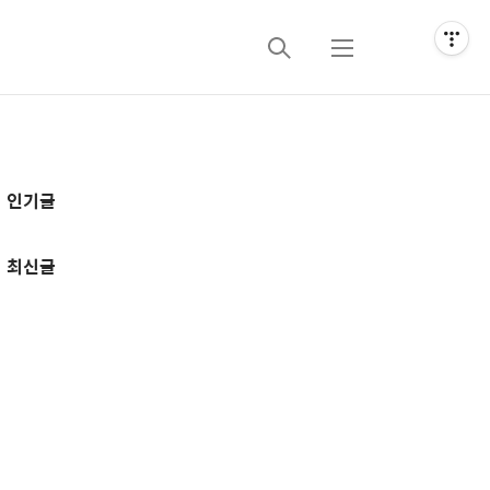
검
메
색
뉴
추
인기글
가
정
최신글
보